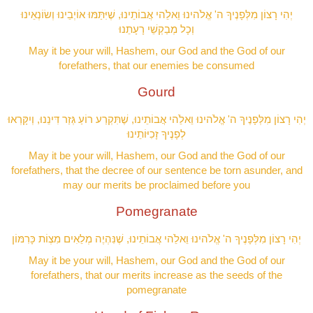
יְהִי רָצוֹן מִלְּפָנֶיךָ ה' אֱלֹהינוּ וֵאלֵֹהי אֲבוֹתֵינוּ, שֶׁיִּתַּמּוּ אוֹיְבֵינוּ וְשׂוֹנְאֵינוּ
וְכָל מְבַקְשֵׁי רָעָתֵנוּ
May it be your will, Hashem, our God and the God of our
forefathers, that our enemies be consumed
Gourd
יְהִי רָצוֹן מִלְּפָנֶיךָ ה' אֱלֹהינוּ וֵאלֵֹהי אֲבוֹתֵינוּ, שֶׁתִּקְרַע רוֹעַ גְּזַר דִּינֵנוּ, וְיִקָּרְאוּ
לְפָנֶיךָ זָכִיּוֹתֵינוּ
May it be your will, Hashem, our God and the God of our
forefathers, that the decree of our sentence be torn asunder, and
may our merits be proclaimed before you
Pomegranate
יְהִי רָצוֹן מִלְּפָנֶיךָ ה' אֱלֹהינוּ וֵאלֵֹהי אֲבוֹתֵינוּ, שֶׁנִּהְיֶה מְלֵאִים מִצְוֹת כָּרִמּוֹן
May it be your will, Hashem, our God and the God of our
forefathers, that our merits increase as the seeds of the
pomegranate