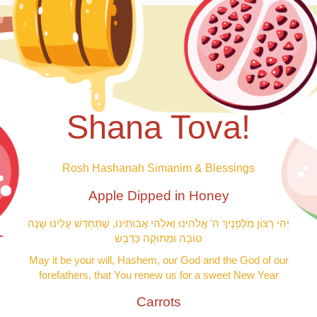
Shana Tova!
Rosh Hashanah Simanim & Blessings
Apple Dipped in Honey
יְהִי רָצוֹן מִלְּפָנֶיךָ ה' אֱלֹהינוּ וֵאלֵֹהי אֲבוֹתֵינוּ, שֶׁתְּחַדֵּשׁ עָלֵינוּ שָׁנָה
טוֹבָה וּמְתוּקָה כַּדְּבָשׁ
May it be your will, Hashem, our God and the God of our
forefathers, that You renew us for a sweet New Year
Carrots