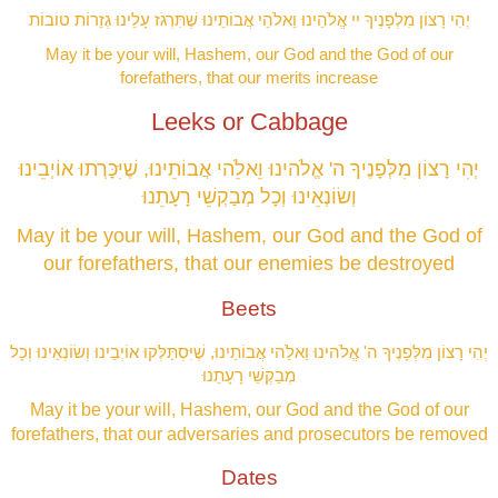
יְהִי רָצוֹן מִלְפָנֶיךָ יי אֱלֹהֵינוּ וֵאלֹהֵי אֲבוֹתֵינוּ שֶׁתִּרְגֹז עָלֵינוּ גְזֵרוֹת טוֹבוֹת
May it be your will, Hashem, our God and the God of our
forefathers, that our merits increase
Leeks or Cabbage
יְהִי רָצוֹן מִלְּפָנֶיךָ ה' אֱלֹהינוּ וֵאלֵֹהי אֲבוֹתֵינוּ, שֶׁיִּכָּרְתוּ אוֹיְבֵינוּ
וְשׂוֹנְאֵינוּ וְכָל מְבַקְשֵׁי רָעָתֵנוּ
May it be your will, Hashem, our God and the God of
our forefathers, that our enemies be destroyed
Beets
יְהִי רָצוֹן מִלְּפָנֶיךָ ה' אֱלֹהינוּ וֵאלֵֹהי אֲבוֹתֵינוּ, שֶׁיִּסְתַּלְּקוּ אוֹיְבֵינוּ וְשׂוֹנְאֵינוּ וְכָל
מְבַקְשֵׁי רָעָתֵנוּ
May it be your will, Hashem, our God and the God of our
forefathers, that our adversaries and prosecutors be removed
Dates